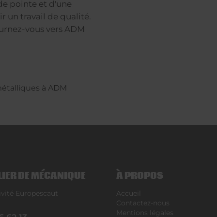
e pointe et d'une
 un travail de qualité.
tournez-vous vers ADM
 métalliques à ADM
LIER DE MÉCANIQUE
À PROPOS
ivité Europescaut
Accueil
N
Contactez-nous
Mentions légales