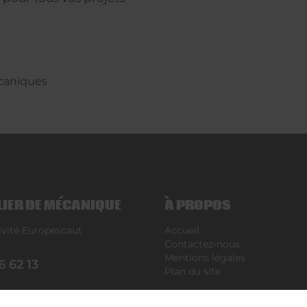
écaniques
LIER DE MÉCANIQUE
À PROPOS
ivité Europescaut
Accueil
N
Contactez-nous
Mentions légales
6 62 13
Plan du site