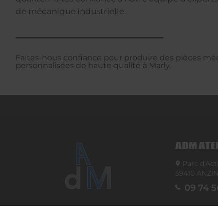
de mécanique industrielle.
Faites-nous confiance pour produire des pièces m
personnalisées de haute qualité à Marly.
ADM ATE
Parc d'Act
59410
ANZI
09 74 5